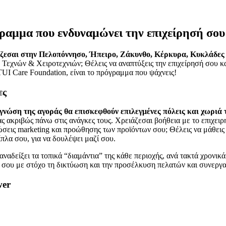
μμα που ενδυναμώνει την επιχείρησή σου
γάζεσαι στην Πελοπόννησο, Ήπειρο, Ζάκυνθο, Κέρκυρα, Κυκλάδες
Τεχνών & Χειροτεχνιών; Θέλεις να αναπτύξεις την επιχείρησή σου και
I Care Foundation, είναι το πρόγραμμα που ψάχνεις!
ες
γνώση της αγοράς θα επισκεφθούν επιλεγμένες πόλεις και χωριά
ας ακριβώς πάνω στις ανάγκες τους. Χρειάζεσαι βοήθεια με το επιχει
εις marketing και προώθησης των προϊόντων σου; Θέλεις να μάθεις π
ίπλα σου, για να δουλέψει μαζί σου.
ναδείξει τα τοπικά “διαμάντια” της κάθε περιοχής, ανά τακτά χρονικ
ίες σου με στόχο τη δικτύωση και την προσέλκυση πελατών και συνεργ
wer