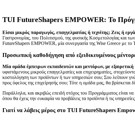
TUI FutureShapers EMPOWER: Το Πρόγρα
Είσαι μικρός παραγωγός, επαγγελματίας ή τεχνίτης; Ζεις ή ερ
Γαστρονομίας, του Πολιτισμού, της φυσικής Κοσμετολογίας και των 
FutureShapers EMPOWER, μία συνεργασία της Wise Greece με το TU
Προσωπική καθοδήγηση από εξειδικευμένους μέντορ
Μία ομάδα έμπειρων εκπαιδευτών και μεντόρων, με εξαιρετική 
υφιστάμενους μικρούς επαγγελματίες και επιχειρηματίες, στοχεύοντ
κοστολόγηση των προϊόντων ή των υπηρεσιών σου; Σου λείπουν γνώσ
προς όφελος της επιχείρησής σου; Τότε η ομάδα μας, θα βρίσκεται δ
Παράλληλα, και ακριβώς επειδή στόχος του Προγράμματος είναι να α
όπου θα έχεις την ευκαιρία να προβάλεις τα προϊόντα ή τις υπηρεσ
Γιατί να λάβεις μέρος στο TUI FutureShapers Empo