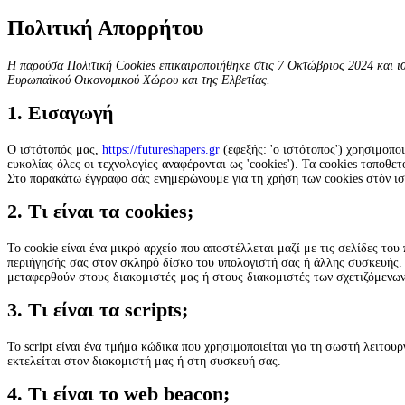
Πολιτική Απορρήτου
Η παρούσα Πολιτική Cookies επικαιροποιήθηκε στις 7 Οκτώβριος 2024 και ισχ
Ευρωπαϊκού Οικονομικού Χώρου και της Ελβετίας.
1. Εισαγωγή
Ο ιστότοπός μας,
https://futureshapers.gr
(εφεξής: 'ο ιστότοπος') χρησιμοποι
ευκολίας όλες οι τεχνολογίες αναφέρονται ως 'cookies'). Τα cookies τοποθε
Στο παρακάτω έγγραφο σάς ενημερώνουμε για τη χρήση των cookies στόν ισ
2. Τι είναι τα cookies;
Το cookie είναι ένα μικρό αρχείο που αποστέλλεται μαζί με τις σελίδες το
περιήγησής σας στον σκληρό δίσκο του υπολογιστή σας ή άλλης συσκευής. 
μεταφερθούν στους διακομιστές μας ή στους διακομιστές των σχετιζόμενων
3. Τι είναι τα scripts;
Το script είναι ένα τμήμα κώδικα που χρησιμοποιείται για τη σωστή λειτου
εκτελείται στον διακομιστή μας ή στη συσκευή σας.
4. Τι είναι το web beacon;